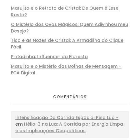
Marujito e o Retrato de Cristal: De Quem é Esse
Rosto?
O Mistério dos Ovos Mágicos: Quem Adivinhou meu
Desejo?
Tico e as Nozes de Cristal: A Armadilha do Clique
Fácil
Pintadinha: Influencer da Floresta
Marujito e o Mistério das Bolhas de Mensagem –
ECA Digital
COMENTÁRIOS
Intensificação Da Corrida Espacial Pela Lua -
em
Hélio-3 na Lua: A Corrida por Energia Limpa
e as Implicações Geopolíticas