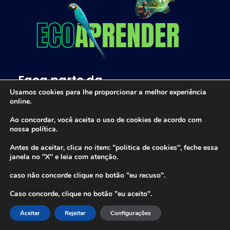
Projeto Ecoaprender
Educação Ambiental
Faça parte da
Comunidade Ecoaprender!
Usamos cookies para lhe proporcionar a melhor experiência
online.
Seu nome
Ao concordar, você aceita o uso de cookies de acordo com
nossa política.
Antes de aceitar, clica no item: "politica de cookies", feche essa
janela no "X" e leia com atenção.
Seu melhor e-mail
caso não concorde clique no botão "eu recuso".
Caso concorde, clique no botão "eu aceito".
Aceitar
Rejeitar
Configurações
O Projeto Ecoaprender usará as informações que