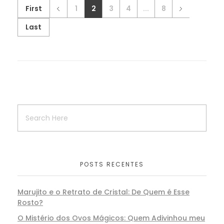
First
1
2
3
4
...
8
Last
POSTS RECENTES
Marujito e o Retrato de Cristal: De Quem é Esse
Rosto?
O Mistério dos Ovos Mágicos: Quem Adivinhou meu