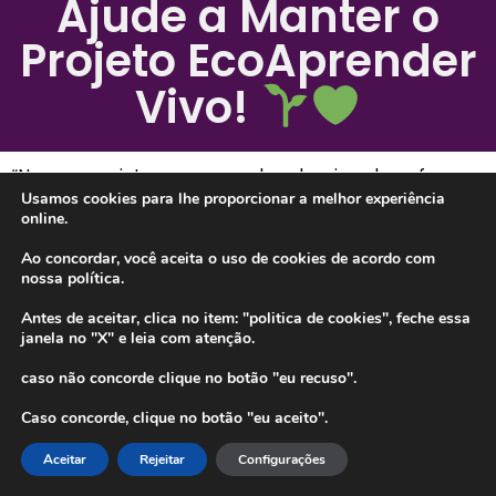
Ajude a Manter o
Projeto EcoAprender
Vivo!
“Nosso projeto nasceu do desejo de oferecer
Usamos cookies para lhe proporcionar a melhor experiência
conteúdos relevantes e inspiradores sobre meio
online.
ambiente, educação ambiental e inclusão social, com
uma abordagem única e dedicada.
Ao concordar, você aceita o uso de cookies de acordo com
nossa política.
Diferentemente de ONGs e iniciativas
Antes de aceitar, clica no item: "politica de cookies", feche essa
governamentais, dependemos exclusivamente do
janela no "X" e leia com atenção.
apoio de pessoas como você para seguir adiante.
caso não concorde clique no botão "eu recuso".
Sua contribuição, seja compartilhando nossos
Caso concorde, clique no botão "eu aceito".
conteúdos ou seguindo nossas redes, é fundamental
para que possamos continuar impactando
Aceitar
Rejeitar
Configurações
positivamente a sociedade.